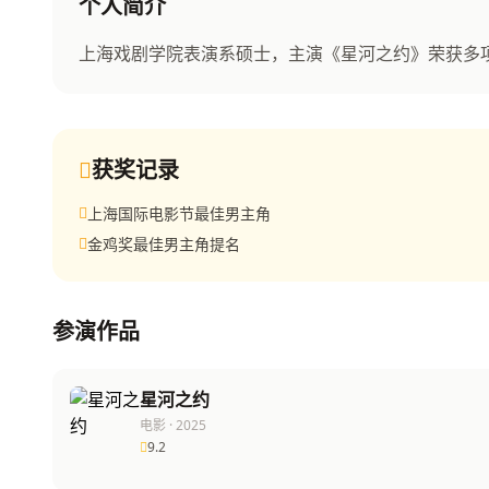
张宇轩
个人简介
上海戏剧学院表演系硕士，主演《星河之约》荣获多
签约演员
获奖记录
上海国际电影节最佳男主角
金鸡奖最佳男主角提名
参演作品
星河之约
电影 · 2025
9.2